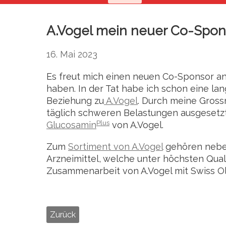
A.Vogel mein neuer Co-Spon
16. Mai 2023
Es freut mich einen neuen Co-Sponsor an
haben. In der Tat habe ich schon eine lan
Beziehung zu
A.Vogel
. Durch meine Gross
täglich schweren Belastungen ausgesetzt
Plus
Glucosamin
von A.Vogel.
Zum
Sortiment von A.Vogel
gehören neben
Arzneimittel, welche unter höchsten Qua
Zusammenarbeit von A.Vogel mit Swiss Ol
Zurück