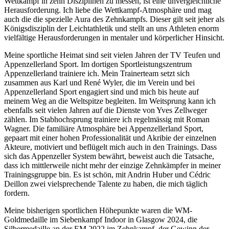
Wettkampf in zehn Disziplinen zu messen, ist eine unvergleichliche
Herausforderung. Ich liebe die Wettkampf-Atmosphäre und mag
auch die die spezielle Aura des Zehnkampfs. Dieser gilt seit jeher als
Königsdisziplin der Leichtathletik und stellt an uns Athleten enorm
vielfältige Herausforderungen in mentaler und körperlicher Hinsicht.
Meine sportliche Heimat sind seit vielen Jahren der TV Teufen und
Appenzellerland Sport. Im dortigen Sportleistungszentrum
Appenzellerland trainiere ich. Mein Trainerteam setzt sich
zusammen aus Karl und René Wyler, die im Verein und bei
Appenzellerland Sport engagiert sind und mich bis heute auf
meinem Weg an die Weltspitze begleiten. Im Weitsprung kann ich
ebenfalls seit vielen Jahren auf die Dienste von Yves Zellweger
zählen. Im Stabhochsprung trainiere ich regelmässig mit Roman
Wagner. Die familiäre Atmosphäre bei Appenzellerland Sport,
gepaart mit einer hohen Professionalität und Akribie der einzelnen
Akteure, motiviert und beflügelt mich auch in den Trainings. Dass
sich das Appenzeller System bewährt, beweist auch die Tatsache,
dass ich mittlerweile nicht mehr der einzige Zehnkämpfer in meiner
Trainingsgruppe bin. Es ist schön, mit Andrin Huber und Cédric
Deillon zwei vielsprechende Talente zu haben, die mich täglich
fordern.
Meine bisherigen sportlichen Höhepunkte waren die WM-
Goldmedaille im Siebenkampf Indoor in Glasgow 2024, die
Silbermedaille an der EM 2022 im Zehnkampf, der Gewinn der